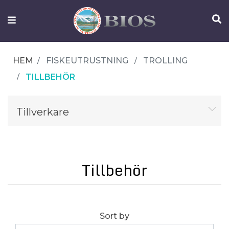
FISKEUTRUSTNING
UTELIV
HEM
FISKEUTRUSTNING
TROLLING
OM
TILLBEHÖR
IFISH
KONTAKTA
Tillverkare
OSS
Tillbehör
Sort by