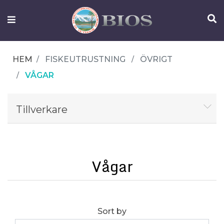
FISKEUTRUSTNING
UTELIV
HEM
FISKEUTRUSTNING
ÖVRIGT
OM
VÅGAR
IFISH
KONTAKTA
Tillverkare
OSS
Vågar
Sort by