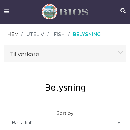
FISKEUTRUSTNING
UTELIV
HEM
UTELIV
IFISH
BELYSNING
OM
IFISH
Tillverkare
KONTAKTA
OSS
Belysning
Sort by