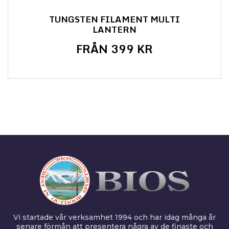
TUNGSTEN FILAMENT MULTI
LANTERN
FRÅN 399 KR
Vi startade vår verksamhet 1994 och har idag många år
senare förmån att presentera några av de finaste och