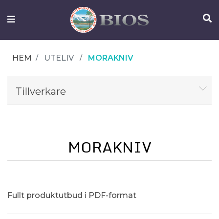
FISKEUTRUSTNING
UTELIV
HEM
UTELIV
MORAKNIV
OM
IFISH
Tillverkare
KONTAKTA
OSS
MORAKNIV
Fullt produktutbud i PDF-format