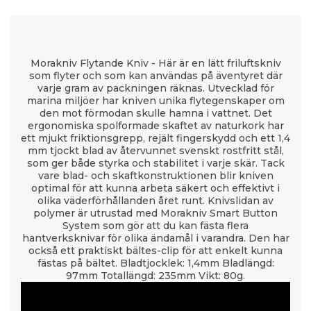
Morakniv Flytande Kniv - Här är en lätt friluftskniv
som flyter och som kan användas på äventyret där
varje gram av packningen räknas. Utvecklad för
marina miljöer har kniven unika flytegenskaper om
den mot förmodan skulle hamna i vattnet. Det
ergonomiska spolformade skaftet av naturkork har
ett mjukt friktionsgrepp, rejält fingerskydd och ett 1,4
mm tjockt blad av återvunnet svenskt rostfritt stål,
som ger både styrka och stabilitet i varje skär. Tack
vare blad- och skaftkonstruktionen blir kniven
optimal för att kunna arbeta säkert och effektivt i
olika väderförhållanden året runt. Knivslidan av
polymer är utrustad med Morakniv Smart Button
System som gör att du kan fästa flera
hantverksknivar för olika ändamål i varandra. Den har
också ett praktiskt bältes-clip för att enkelt kunna
fästas på bältet. Bladtjocklek: 1,4mm Bladlängd:
97mm Totallängd: 235mm Vikt: 80g.