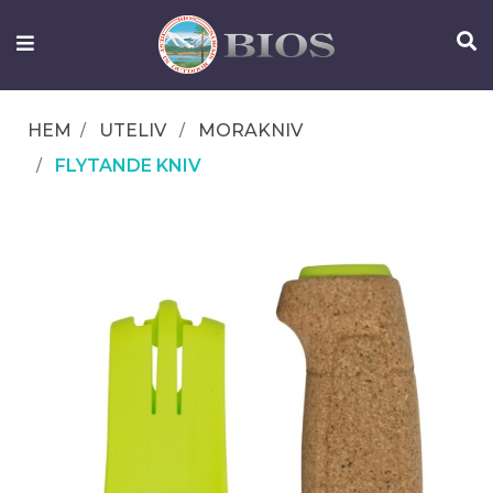
FISKEUTRUSTNING
UTELIV
HEM
UTELIV
MORAKNIV
OM
FLYTANDE KNIV
IFISH
KONTAKTA
OSS