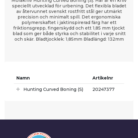
Morakniv Hunting Curved Boning (S). Här är en kniv
speciellt utvecklad för urbening. Det flexibla bladet
av återvunnet svenskt rostfritt stål ger utmärkt
precision och minimalt spill. Det ergonomiska
polymerskaftet i jaktinspirerad färg har ett
friktionsgrepp, fingerskydd och ett 1,85 mm tjockt
blad som ger både styrka och stabilitet i varje snitt
och skär. Bladtjocklek: 1,85mm Bladlängd: 132mm
Namn
Artikelnr
Hunting Curved Boning (S)
20247377