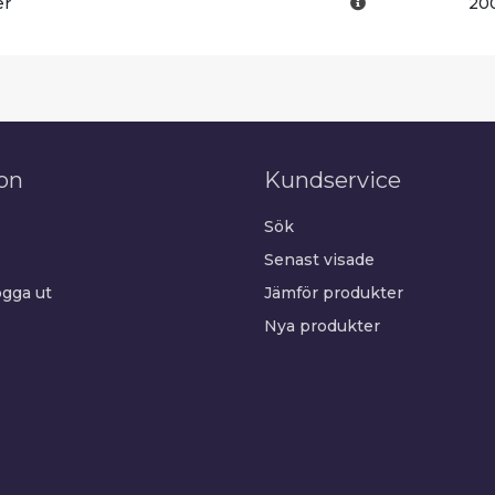
er
20
on
Kundservice
Sök
Senast visade
gga ut
Jämför produkter
Nya produkter