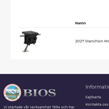
Namn
2027 Stanchion M
Informati
Sajtkarta
Kontakta oss
Vi startade vår verksamhet 1994 och har