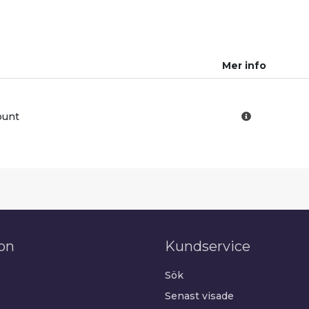
Mer info
ount
on
Kundservice
Sök
Senast visade