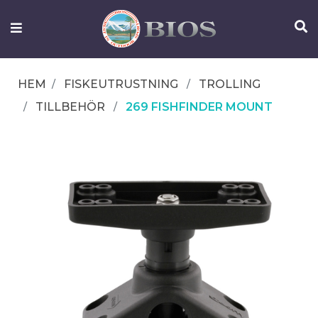
FISKEUTRUSTNING
UTELIV
HEM
FISKEUTRUSTNING
TROLLING
OM
TILLBEHÖR
269 FISHFINDER MOUNT
IFISH
KONTAKTA
OSS