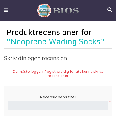
FISKEUTRUSTNING
UTELIV
Produktrecensioner för
OM
Neoprene Wading Socks
IFISH
KONTAKTA
Skriv din egen recension
OSS
Du måste logga in/registrera dig för att kunna skriva
recensioner
Recensionens titel:
*