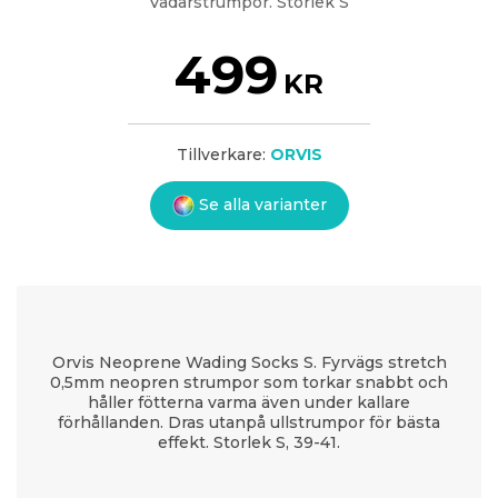
Vadarstrumpor. Storlek S
499
KR
Tillverkare:
ORVIS
Se alla varianter
Orvis Neoprene Wading Socks S. Fyrvägs stretch
0,5mm neopren strumpor som torkar snabbt och
håller fötterna varma även under kallare
förhållanden. Dras utanpå ullstrumpor för bästa
effekt. Storlek S, 39-41.