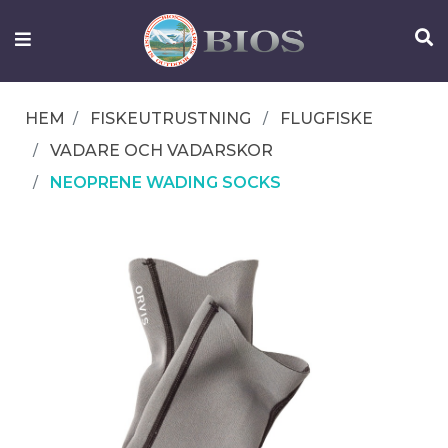
FISKEUTRUSTNING
UTELIV
HEM
FISKEUTRUSTNING
FLUGFISKE
OM
VADARE OCH VADARSKOR
IFISH
NEOPRENE WADING SOCKS
KONTAKTA
OSS