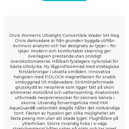
Orvis Women's Ultralight Convertible Wader SM Reg.
Orvis damvadare är från grunden byggda utifrån
kvinnors anatomi och har designats av tjejer – för
tjejer. Modern och komfortabel skärning ger
överlägsen prestanda utan onödigt
överskottsmaterial. Hållbart fyralagers nylonskal för
bästa slitstyrka. Ny lågprofilsömnad med strategiska
förstärkningar i utsatta områden. Innovativa
hängslen med FIDLOCK magnetfästen för snabb
ombyggnad till midjevadare. Strömlinjeformade
grusskydd av neoprene som ligger tätt på skon
eliminerar motstånd och vattensamling. Anatomiskt
utformade neoprenesockar för skönare känsla i
skorna. Utvändig förvaringsficka med YKK
AquaGuard® vattentätt draglås håller det nödvändiga
torrt. Fästen av hypalon ger olika möjligheter att
fästa peang mm utan att skada tyget. Flughållare på
ytterfickan. Större invändig ficka i 4-vägs
stretchmaterial håller saker på plats och tar inget