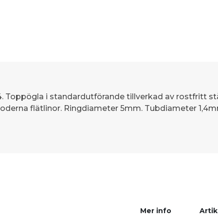
 Toppögla i standardutförande tillverkad av rostfritt s
 moderna flätlinor. Ringdiameter 5mm. Tubdiameter 1,4m
Mer info
Artik