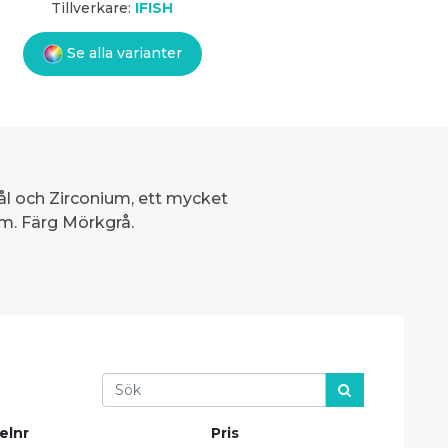
Tillverkare:
IFISH
Se alla varianter
tål och Zirconium, ett mycket
m. Färg Mörkgrå.
Search
elnr
Pris