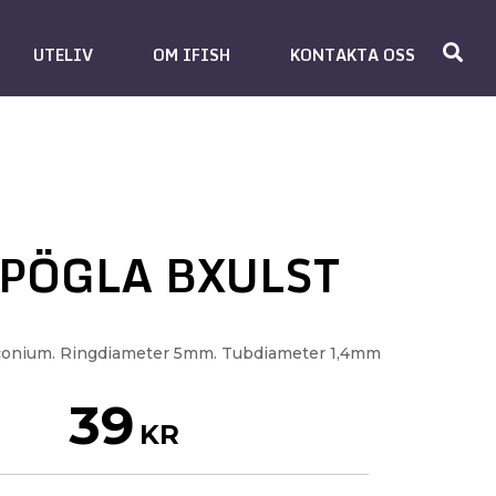
UTELIV
OM IFISH
KONTAKTA OSS
PÖGLA BXULST
rconium. Ringdiameter 5mm. Tubdiameter 1,4mm
39
KR