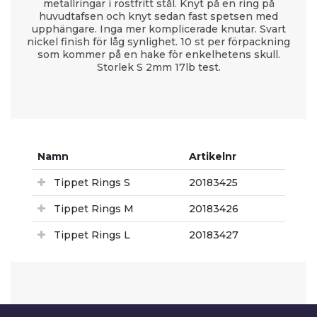
metallringar i rostfritt stål. Knyt på en ring på
huvudtafsen och knyt sedan fast spetsen med
upphängare. Inga mer komplicerade knutar. Svart
nickel finish för låg synlighet. 10 st per förpackning
som kommer på en hake för enkelhetens skull.
Storlek S 2mm 17lb test.
Namn
Artikelnr
Tippet Rings S
20183425
Tippet Rings M
20183426
Tippet Rings L
20183427