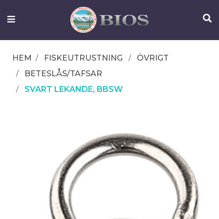
FISKEUTRUSTNING
UTELIV
HEM
FISKEUTRUSTNING
ÖVRIGT
OM
BETESLÅS/TAFSAR
IFISH
SVART LEKANDE, BBSW
KONTAKTA
OSS