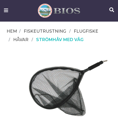
FISKEUTRUSTNING
UTELIV
HEM
FISKEUTRUSTNING
FLUGFISKE
OM
HÅVAR
STRÖMHÅV MED VÅG
IFISH
KONTAKTA
OSS