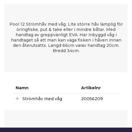
Pool 12 Strömhåv med våg. Lite större håv lämplig för
öringfiske, put & take eller i mindre båtar. Med
handtag av greppvänligt EVA. Har inbyggd våg i
handtaget så att man kan väga fisken i håven innan
den återutsätts. Längd 66cm varav handtag 20cm.
Bredd 34cm.
Namn
Artikelnr
Strömhåv med våg
20056209