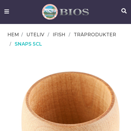
FISKEUTRUSTNING
UTELIV
HEM
UTELIV
IFISH
TRÄPRODUKTER
OM
SNAPS 5CL
IFISH
KONTAKTA
OSS