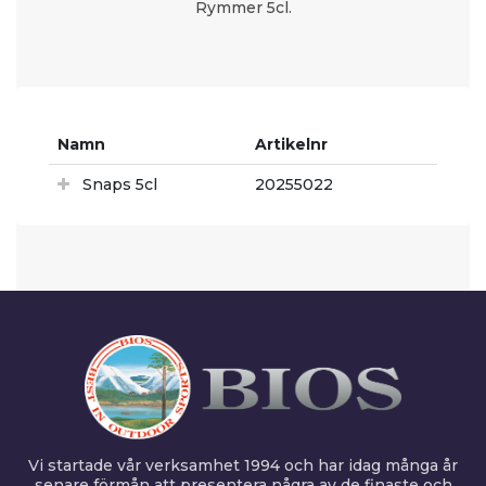
Rymmer 5cl.
Namn
Artikelnr
Snaps 5cl
20255022
Vi startade vår verksamhet 1994 och har idag många år
senare förmån att presentera några av de finaste och