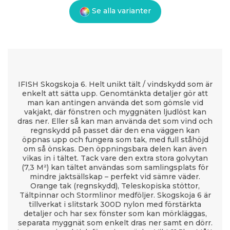
Se alla varianter
IFISH Skogskoja 6. Helt unikt tält / vindskydd som är
enkelt att sätta upp. Genomtänkta detaljer gör att
man kan antingen använda det som gömsle vid
vakjakt, där fönstren och myggnäten ljudlöst kan
dras ner. Eller så kan man använda det som vind och
regnskydd på passet där den ena väggen kan
öppnas upp och fungera som tak, med full ståhöjd
om så önskas. Den öppningsbara delen kan även
vikas in i tältet. Tack vare den extra stora golvytan
(7,3 M²) kan tältet användas som samlingsplats för
mindre jaktsällskap – perfekt vid sämre väder.
Orange tak (regnskydd), Teleskopiska stöttor,
Tältpinnar och Stormlinor medföljer. Skogskoja 6 är
tillverkat i slitstark 300D nylon med förstärkta
detaljer och har sex fönster som kan mörkläggas,
separata myggnät som enkelt dras ner samt en dörr.