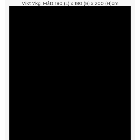
Vikt 7kg. Mått 180 (L) x 180 (B) x 200 (H)cm