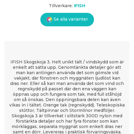
Tillverkare:
IFISH
Se alla varianter
IFISH Skogskoja 3. Helt unikt tält / vindskydd som är
enkelt att sätta upp. Genomtänkta detaljer gör att
man kan antingen använda det som gömsle vid
vakjakt, där fönstren och myggnäten ljudlöst kan
dras ner. Eller så kan man använda det som vind och
regnskydd på passet där den ena väggen kan
öppnas upp och fungera som tak, med full ståhöjd
om så önskas. Den öppningsbara delen kan även
vikas in i tältet. Orange tak (regnskydd), Teleskopiska
stöttor, Tältpinnar och Stormlinor medföljer.
Skogskoja 3 är tillverkat i slitstark 300D nylon med
förstärkta detaljer och har fyra fönster som kan
mörkläggas, separata myggnät som enkelt dras ner
samt en dörr. Levereras i praktisk förvaringsväska.