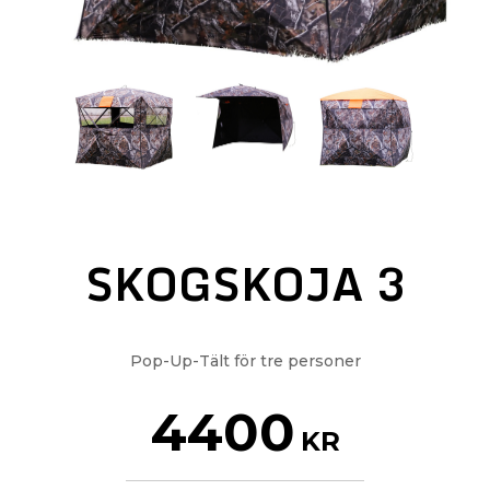
SKOGSKOJA 3
Pop-Up-Tält för tre personer
4400
KR