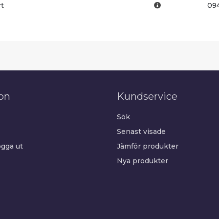
t
09
on
Kundservice
Sök
Senast visade
gga ut
Jämför produkter
Nya produkter