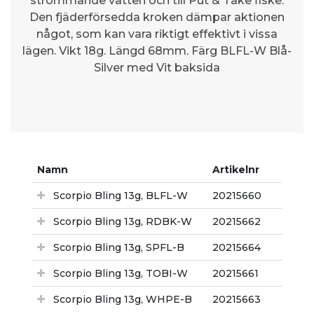
strömmande vatten och till Put & Take fiske.
Den fjäderförsedda kroken dämpar aktionen
något, som kan vara riktigt effektivt i vissa
lägen. Vikt 18g. Längd 68mm. Färg BLFL-W Blå-
Silver med Vit baksida
Namn
Artikelnr
Scorpio Bling 13g, BLFL-W
20215660
Scorpio Bling 13g, RDBK-W
20215662
Scorpio Bling 13g, SPFL-B
20215664
Scorpio Bling 13g, TOBI-W
20215661
Scorpio Bling 13g, WHPE-B
20215663