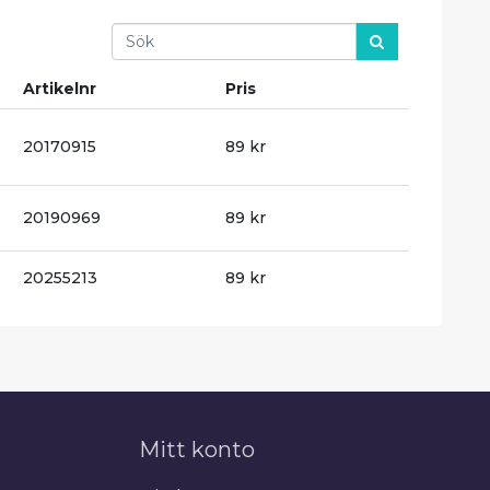
Search
Artikelnr
Pris
20170915
89 kr
20190969
89 kr
20255213
89 kr
Mitt konto