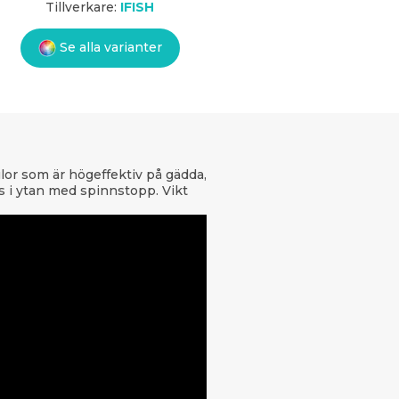
Tillverkare:
IFISH
Se alla varianter
ulor som är högeffektiv på gädda,
s i ytan med spinnstopp. Vikt