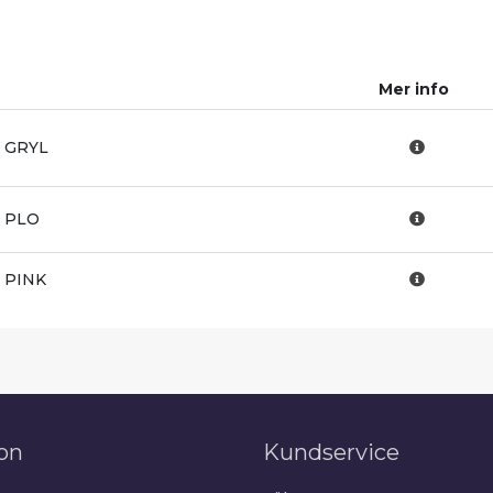
Mer info
g, GRYL
, PLO
, PINK
on
Kundservice