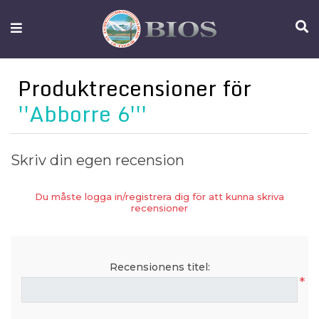
FISKEUTRUSTNING
UTELIV
Produktrecensioner för
OM
Abborre 6'
IFISH
KONTAKTA
Skriv din egen recension
OSS
Du måste logga in/registrera dig för att kunna skriva
recensioner
Recensionens titel:
*