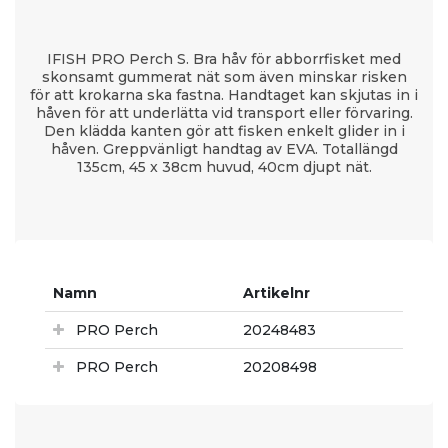
IFISH PRO Perch S. Bra håv för abborrfisket med
skonsamt gummerat nät som även minskar risken
för att krokarna ska fastna. Handtaget kan skjutas in i
håven för att underlätta vid transport eller förvaring.
Den klädda kanten gör att fisken enkelt glider in i
håven. Greppvänligt handtag av EVA. Totallängd
135cm, 45 x 38cm huvud, 40cm djupt nät.
Namn
Artikelnr
PRO Perch
20248483
PRO Perch
20208498