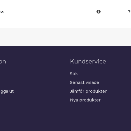
ss
7
on
Kundservice
Sök
Senast visade
gga ut
Jämför produkter
Nya produkter