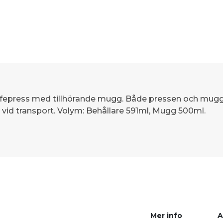
affepress med tillhörande mugg. Både pressen och mugg
n vid transport. Volym: Behållare 591ml, Mugg 500ml.
Mer info
A