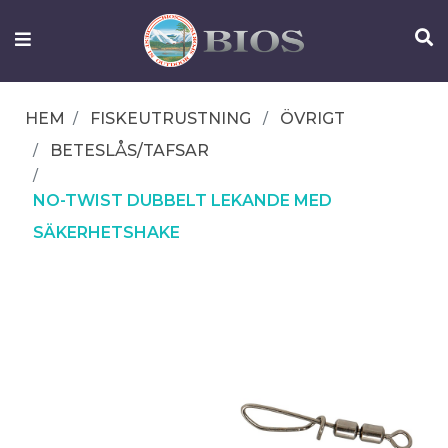
FISKEUTRUSTNING
UTELIV
HEM
FISKEUTRUSTNING
ÖVRIGT
OM
BETESLÅS/TAFSAR
IFISH
NO-TWIST DUBBELT LEKANDE MED
KONTAKTA
OSS
SÄKERHETSHAKE