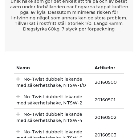
unik hake som gör det enkelt att trä på och av betet
även under förhållanden när fingrarna tappat kraften
pga. av kyla. Dessutom minimeras risken för
lintvinning något som annars kan ge stora problem.
Tillverkat i rostfritt stål. Storlek 1/0. Längd 45mm.
Dragstyrka 60kg. 7 styck per förpackning.
Namn
Artikelnr
No-Twist dubbelt lekande
20160500
med säkerhetshake, NTSW-1/0
No-Twist dubbelt lekande
20160501
med säkerhetshake, NTSW-2
No-Twist dubbelt lekande
20160502
med säkerhetshake, NTSW-4
No-Twist dubbelt lekande
20160503