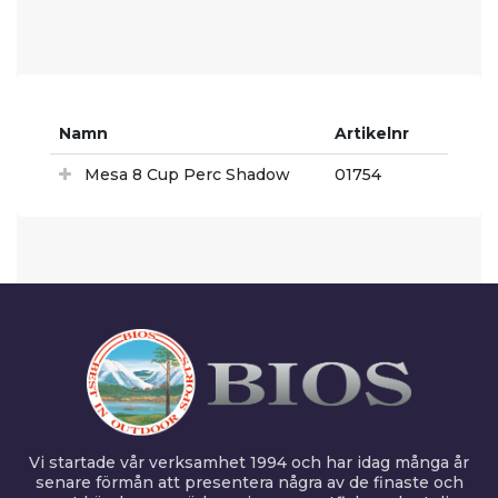
Namn
Artikelnr
Mesa 8 Cup Perc Shadow
01754
Vi startade vår verksamhet 1994 och har idag många år
senare förmån att presentera några av de finaste och