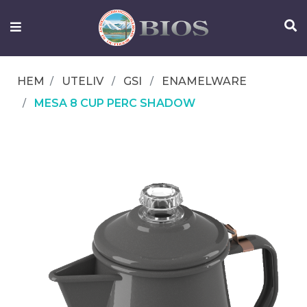
FISKEUTRUSTNING
UTELIV
HEM
UTELIV
GSI
ENAMELWARE
OM
MESA 8 CUP PERC SHADOW
IFISH
KONTAKTA
OSS