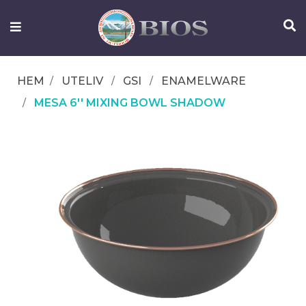
FISKEUTRUSTNING
UTELIV
HEM
UTELIV
GSI
ENAMELWARE
OM
MESA 6'' MIXING BOWL SHADOW
IFISH
KONTAKTA
OSS