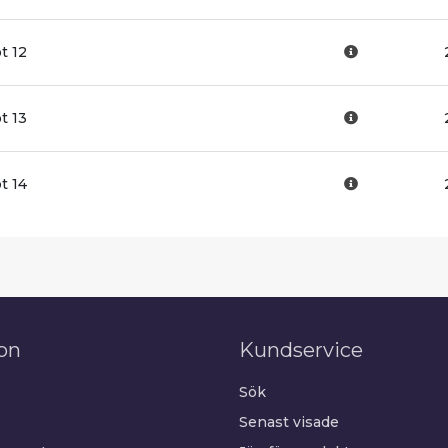
t 12
t 13
t 14
on
Kundservice
Sök
Senast visade