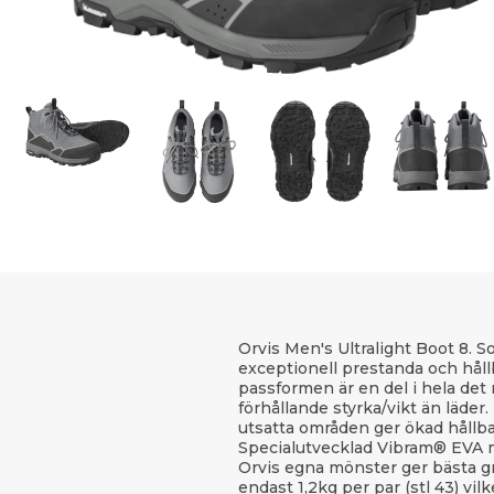
Orvis Men's Ultralight Boot 8. 
exceptionell prestanda och håll
passformen är en del i hela det
förhållande styrka/vikt än läder
utsatta områden ger ökad hållba
Specialutvecklad Vibram® EVA m
Orvis egna mönster ger bästa gre
endast 1,2kg per par (stl 43) vilk