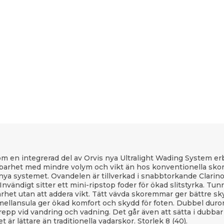
Som en integrerad del av Orvis nya Ultralight Wading System er
barhet med mindre volym och vikt än hos konventionella skor.
 nya systemet. Ovandelen är tillverkad i snabbtorkande Clarin
. Invändigt sitter ett mini-ripstop foder för ökad slitstyrka. 
rhet utan att addera vikt. Tätt vävda skoremmar ger bättre s
ellansula ger ökad komfort och skydd för foten. Dubbel dur
pp vid vandring och vadning. Det går även att sätta i dubbar v
et är lättare än traditionella vadarskor. Storlek 8 (40).