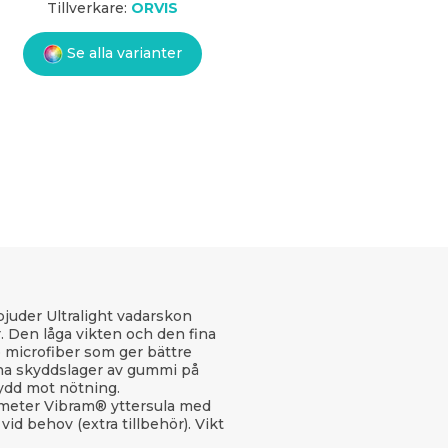
Tillverkare:
ORVIS
Se alla varianter
bjuder Ultralight vadarskon
 Den låga vikten och den fina
o microfiber som ger bättre
Tunna skyddslager av gummi på
kydd mot nötning.
ometer Vibram® yttersula med
id behov (extra tillbehör). Vikt