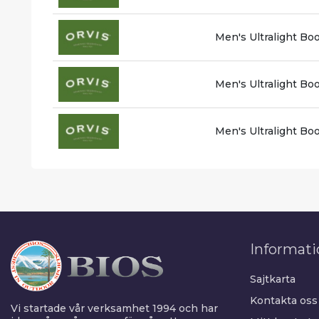
Men's Ultralight Boo
Men's Ultralight Boo
Men's Ultralight Boo
Informati
Sajtkarta
Kontakta oss
Vi startade vår verksamhet 1994 och har