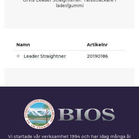
läder/gummi
Namn
Artikelnr
Leader Straightner
20190186
Vi startade vår verksamhet 1994 och har idag många år