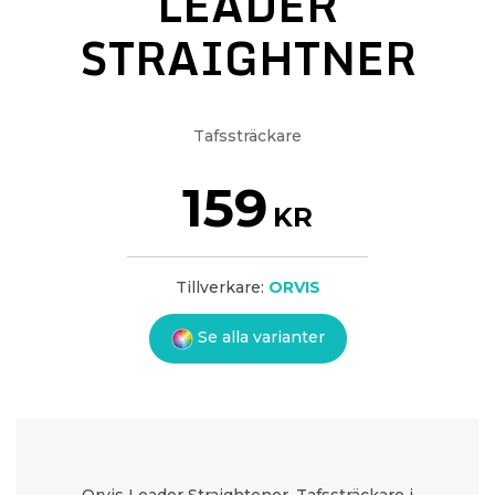
LEADER
STRAIGHTNER
Tafssträckare
159
KR
Tillverkare:
ORVIS
Se alla varianter
Orvis Leader Straightener. Tafssträckare i