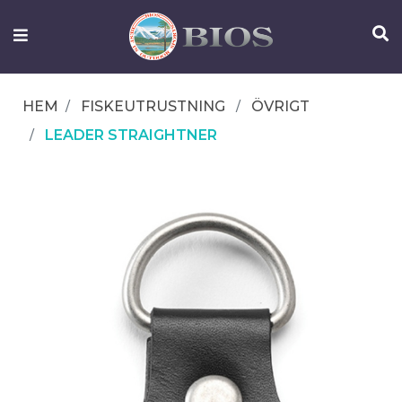
FISKEUTRUSTNING
UTELIV
HEM
FISKEUTRUSTNING
ÖVRIGT
OM
LEADER STRAIGHTNER
IFISH
KONTAKTA
OSS