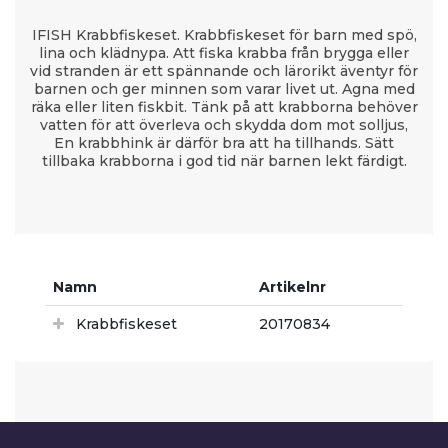
IFISH Krabbfiskeset. Krabbfiskeset för barn med spö,
lina och klädnypa. Att fiska krabba från brygga eller
vid stranden är ett spännande och lärorikt äventyr för
barnen och ger minnen som varar livet ut. Agna med
räka eller liten fiskbit. Tänk på att krabborna behöver
vatten för att överleva och skydda dom mot solljus,
En krabbhink är därför bra att ha tillhands. Sätt
tillbaka krabborna i god tid när barnen lekt färdigt.
Namn
Artikelnr
Krabbfiskeset
20170834