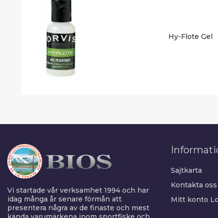
Hy-Flote Gel
Informati
Sajtkarta
Kontakta oss
Vi startade vår verksamhet 1994 och har
idag många år senare förmån att
Mitt konto
Lo
presentera några av de finaste och mest
kända varumärkena inom sportfiske och