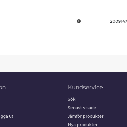
200914
on
Kundservice
Sök
Senast visade
gga ut
Jämför produkter
Nya produkter