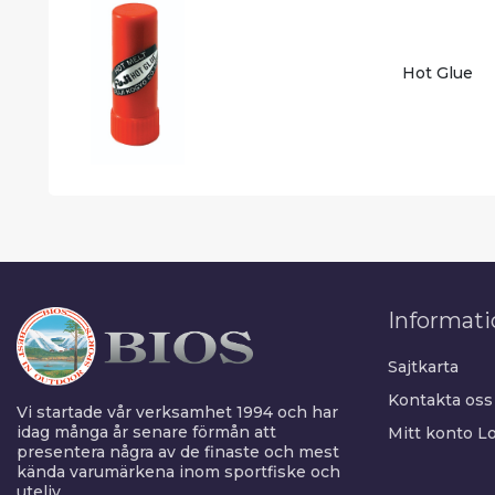
Hot Glue
Informati
Sajtkarta
Kontakta oss
Vi startade vår verksamhet 1994 och har
idag många år senare förmån att
Mitt konto
Lo
presentera några av de finaste och mest
kända varumärkena inom sportfiske och
uteliv.