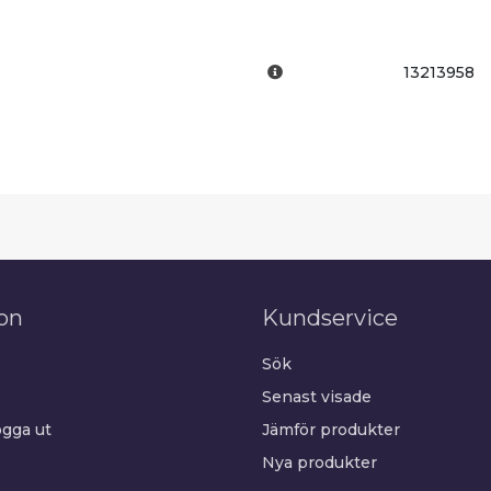
13213958
on
Kundservice
Sök
Senast visade
gga ut
Jämför produkter
Nya produkter