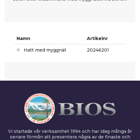
Namn
Artikelnr
Hatt med myggnät
20246201
Vi startade vår verksamhet 1994 och har idag många år
senare förmån att presentera några av de finaste och