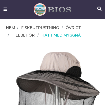
FISKEUTRUSTNING
UTELIV
HEM
FISKEUTRUSTNING
ÖVRIGT
OM
TILLBEHÖR
HATT MED MYGGNÄT
IFISH
KONTAKTA
OSS