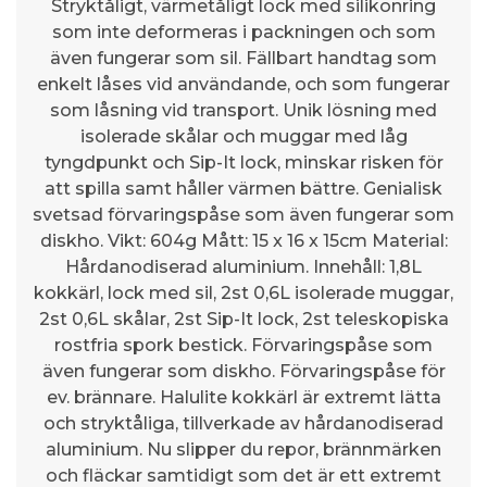
Stryktåligt, värmetåligt lock med silikonring
som inte deformeras i packningen och som
även fungerar som sil. Fällbart handtag som
enkelt låses vid användande, och som fungerar
som låsning vid transport. Unik lösning med
isolerade skålar och muggar med låg
tyngdpunkt och Sip-It lock, minskar risken för
att spilla samt håller värmen bättre. Genialisk
svetsad förvaringspåse som även fungerar som
diskho. Vikt: 604g Mått: 15 x 16 x 15cm Material:
Hårdanodiserad aluminium. Innehåll: 1,8L
kokkärl, lock med sil, 2st 0,6L isolerade muggar,
2st 0,6L skålar, 2st Sip-It lock, 2st teleskopiska
rostfria spork bestick. Förvaringspåse som
även fungerar som diskho. Förvaringspåse för
ev. brännare. Halulite kokkärl är extremt lätta
och stryktåliga, tillverkade av hårdanodiserad
aluminium. Nu slipper du repor, brännmärken
och fläckar samtidigt som det är ett extremt