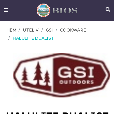
FISKEUTRUSTNING
UTELIV
HEM
UTELIV
GSI
COOKWARE
OM
HALULITE DUALIST
IFISH
KONTAKTA
OSS