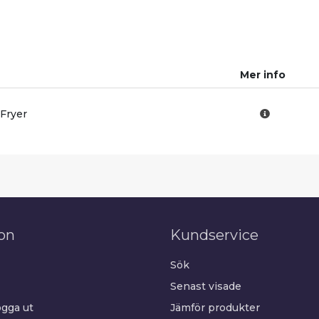
Mer info
 Fryer
on
Kundservice
Sök
Senast visade
gga ut
Jämför produkter