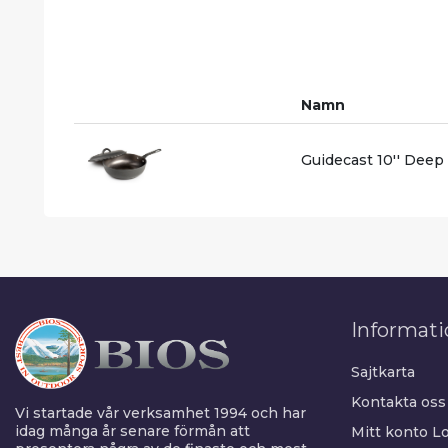
Namn
Guidecast 10'' Deep
Informati
Sajtkarta
Kontakta oss
Vi startade vår verksamhet 1994 och har
idag många år senare förmån att
Mitt konto
Lo