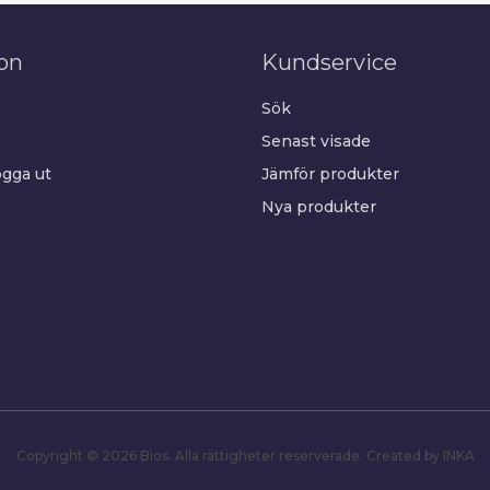
on
Kundservice
Sök
Senast visade
gga ut
Jämför produkter
Nya produkter
Copyright © 2026 Bios. Alla rättigheter reserverade.
Created by INKA