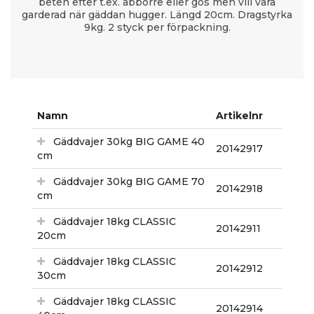
beten efter t.ex. abborre eller gös men vill vara
garderad när gäddan hugger. Längd 20cm. Dragstyrka
9kg. 2 styck per förpackning.
Namn
Artikelnr
Gäddvajer 30kg BIG GAME 40
20142917
cm
Gäddvajer 30kg BIG GAME 70
20142918
cm
Gäddvajer 18kg CLASSIC
20142911
20cm
Gäddvajer 18kg CLASSIC
20142912
30cm
Gäddvajer 18kg CLASSIC
20142914