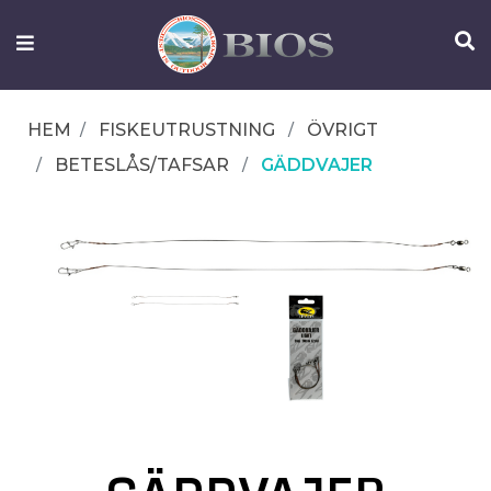
FISKEUTRUSTNING
UTELIV
HEM
FISKEUTRUSTNING
ÖVRIGT
OM
BETESLÅS/TAFSAR
GÄDDVAJER
IFISH
KONTAKTA
OSS