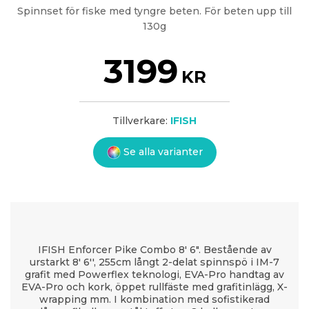
Spinnset för fiske med tyngre beten. För beten upp till
130g
3199
KR
Tillverkare:
IFISH
Se alla varianter
IFISH Enforcer Pike Combo 8' 6". Bestående av
urstarkt 8' 6'', 255cm långt 2-delat spinnspö i IM-7
grafit med Powerflex teknologi, EVA-Pro handtag av
EVA-Pro och kork, öppet rullfäste med grafitinlägg, X-
wrapping mm. I kombination med sofistikerad