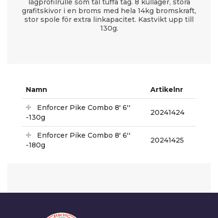
lågprofilrulle som tål tuffa tag. 8 kullager, stora
grafitskivor i en broms med hela 14kg bromskraft,
stor spole för extra linkapacitet. Kastvikt upp till
130g.
Namn
Artikelnr
Enforcer Pike Combo 8' 6''
20241424
-130g
Enforcer Pike Combo 8' 6''
20241425
-180g