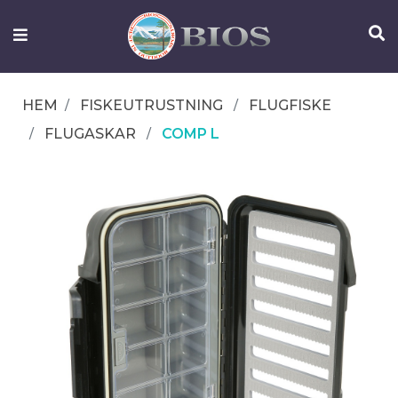
FISKEUTRUSTNING
UTELIV
HEM
FISKEUTRUSTNING
FLUGFISKE
OM
FLUGASKAR
COMP L
IFISH
KONTAKTA
OSS