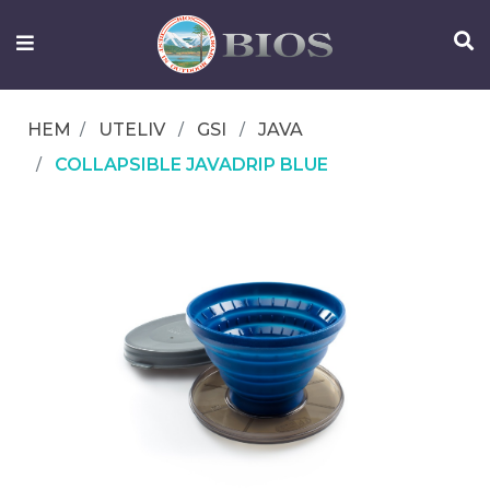
FISKEUTRUSTNING
UTELIV
HEM
UTELIV
GSI
JAVA
OM
COLLAPSIBLE JAVADRIP BLUE
IFISH
KONTAKTA
OSS