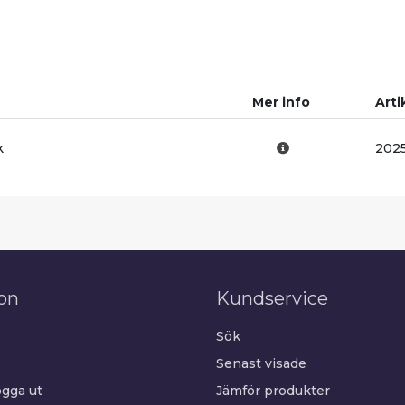
Mer info
Arti
k
202
on
Kundservice
Sök
Senast visade
gga ut
Jämför produkter