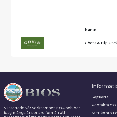
Namn
Chest & Hip Pac
Informati
Sajtkarta
Kontakta oss
Vi startade vår verksamhet 1994 och har
idag många år senare förmån att
Mitt konto
Lo