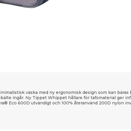
minimalistisk väska med ny ergonomisk design som kan bäras 
lte ingår. Ny Tippet Whippet hållare för tafsmaterial ger infäl
dura® Eco 600D utvändigt och 100% återanvänd 200D nylon invä