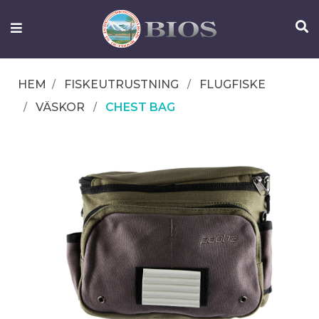
FISKEUTRUSTNING
UTELIV
HEM
FISKEUTRUSTNING
FLUGFISKE
OM
VÄSKOR
CHEST BAG
IFISH
KONTAKTA
OSS