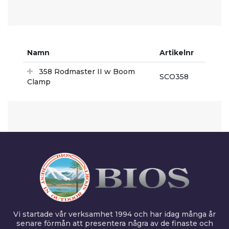
Namn
Artikelnr
358 Rodmaster II w Boom
SCO358
Clamp
Vi startade vår verksamhet 1994 och har idag många år
senare förmån att presentera några av de finaste och