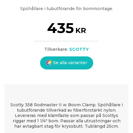
Spöhållare i tubutförande för bommontage.
435
KR
Tillverkare:
SCOTTY
Se alla varianter
Scotty 358 Rodmaster II w Boom Clamp. Spöhållare i
tubutförande tillverkad av fiberförstärkt nylon.
Levereras med klämfäste som passar på Scottys
riggar med 1 1/4" bom. Passar alla utrustningar och
har avtagbart stag för kryssbutt. Tublängd 25cm.