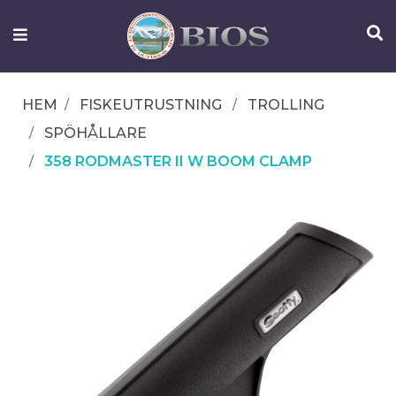
FISKEUTRUSTNING
UTELIV
HEM
FISKEUTRUSTNING
TROLLING
OM
SPÖHÅLLARE
IFISH
358 RODMASTER II W BOOM CLAMP
KONTAKTA
OSS