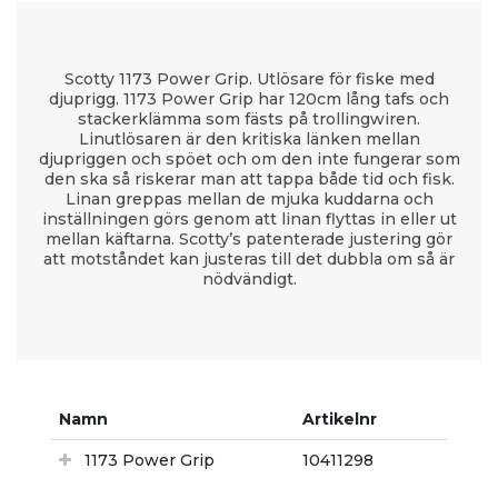
Scotty 1173 Power Grip. Utlösare för fiske med
djuprigg. 1173 Power Grip har 120cm lång tafs och
stackerklämma som fästs på trollingwiren.
Linutlösaren är den kritiska länken mellan
djupriggen och spöet och om den inte fungerar som
den ska så riskerar man att tappa både tid och fisk.
Linan greppas mellan de mjuka kuddarna och
inställningen görs genom att linan flyttas in eller ut
mellan käftarna. Scotty’s patenterade justering gör
att motståndet kan justeras till det dubbla om så är
nödvändigt.
Namn
Artikelnr
1173 Power Grip
10411298