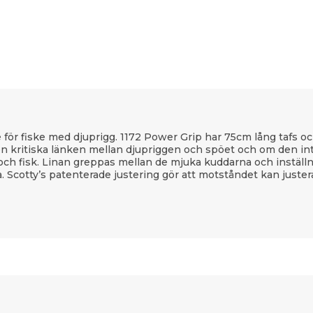
e för fiske med djuprigg. 1172 Power Grip har 75cm lång tafs 
den kritiska länken mellan djupriggen och spöet och om den in
 och fisk. Linan greppas mellan de mjuka kuddarna och inställ
na. Scotty’s patenterade justering gör att motståndet kan juster