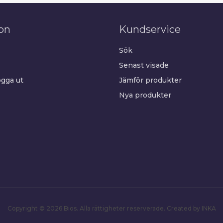
on
Kundservice
Sök
Senast visade
gga ut
Jämför produkter
Nya produkter
Copyright © 2026 Bios. Alla rättigheter reserverade.
Created by INKA