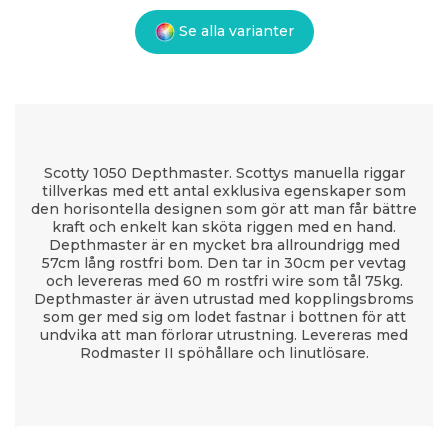
Se alla varianter
Scotty 1050 Depthmaster. Scottys manuella riggar
tillverkas med ett antal exklusiva egenskaper som
den horisontella designen som gör att man får bättre
kraft och enkelt kan sköta riggen med en hand.
Depthmaster är en mycket bra allroundrigg med
57cm lång rostfri bom. Den tar in 30cm per vevtag
och levereras med 60 m rostfri wire som tål 75kg.
Depthmaster är även utrustad med kopplingsbroms
som ger med sig om lodet fastnar i bottnen för att
undvika att man förlorar utrustning. Levereras med
Rodmaster II spöhållare och linutlösare.